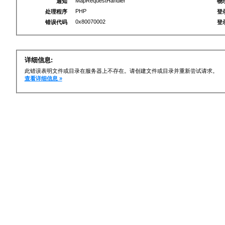
MapRequestHandler
通知
物
PHP
处理程序
登
0x80070002
错误代码
登
详细信息:
此错误表明文件或目录在服务器上不存在。请创建文件或目录并重新尝试请求。
查看详细信息 »