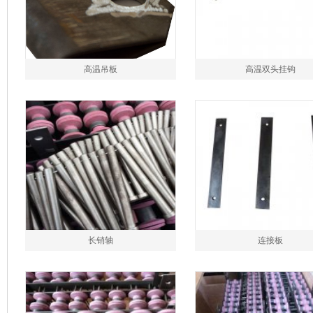
高温吊板
高温双头挂钩
长销轴
连接板