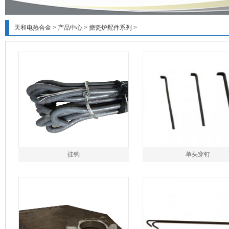
天和电热合金
>
产品中心
>
搪瓷炉配件系列
>
挂钩
单头穿钉