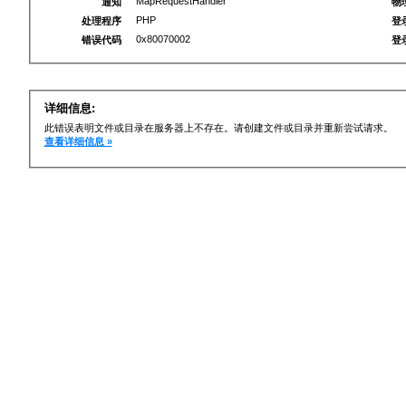
MapRequestHandler
通知
物
PHP
处理程序
登
0x80070002
错误代码
登
详细信息:
此错误表明文件或目录在服务器上不存在。请创建文件或目录并重新尝试请求。
查看详细信息 »