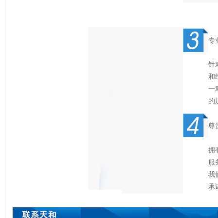
专
针
和
一
的
尊
拥
服
我
承